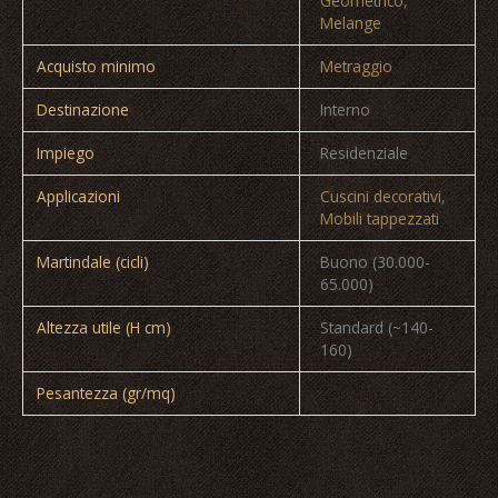
Geometrico
,
Melange
Acquisto minimo
Metraggio
Destinazione
Interno
Impiego
Residenziale
Applicazioni
Cuscini decorativi
,
Mobili tappezzati
Martindale (cicli)
Buono (30.000-
65.000)
Altezza utile (H cm)
Standard (~140-
160)
Pesantezza (gr/mq)