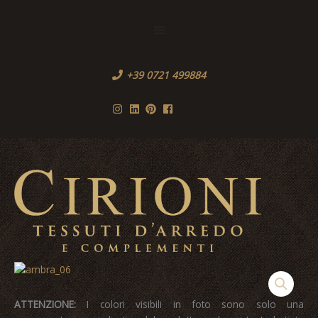
Vai
al
Sopra
contenuto
l'Header
+39 0721 499884
Men
princ
ATTENZIONE:
I colori visibili in foto sono solo una