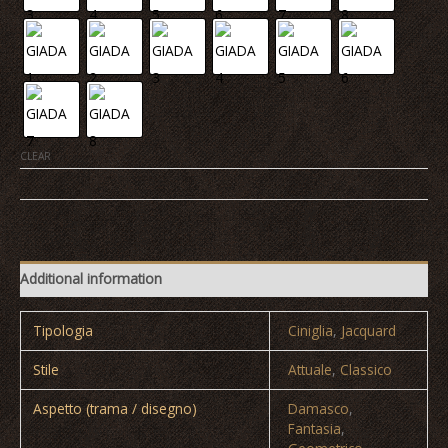
CLEAR
AMBRA
|
AGATA
|
Additional information
ARAGONA
|
GIADA
Tipologia
Ciniglia
,
Jacquard
quantity
Stile
Attuale
,
Classico
Aspetto (trama / disegno)
Damasco
,
Fantasia
,