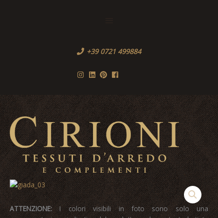
Vai
al
Sopra
contenuto
l'Header
+39 0721 499884
Men
princ
ATTENZIONE:
I colori visibili in foto sono solo una