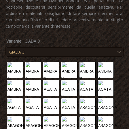
rappresentazione indicativa del prodotto reale; pertanto la tinta
potrebbe discostarsi sensibilmente da quella effettiva. Per
ordinare i materiali consigliamo di fare sempre riferimento al
campionario "fisico" o di richiedere preventivamente un ritaglio
campione della variante d'interesse.
Variante
: GIADA 3