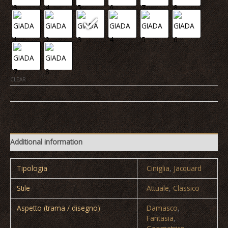
CLEAR
AMBRA
|
AGATA
|
Additional information
ARAGONA
|
GIADA
Tipologia
Ciniglia
,
Jacquard
quantity
Stile
Attuale
,
Classico
Aspetto (trama / disegno)
Damasco
,
Fantasia
,