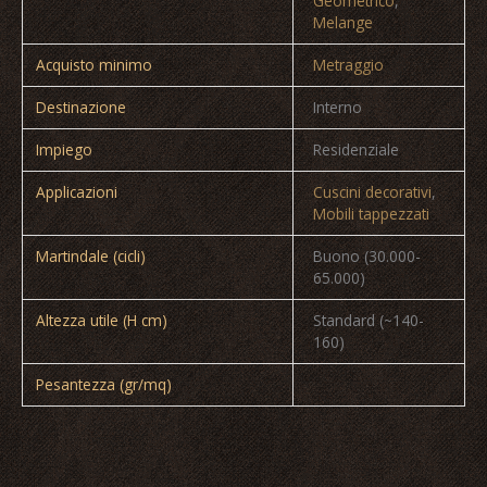
Geometrico
,
Melange
Acquisto minimo
Metraggio
Destinazione
Interno
Impiego
Residenziale
Applicazioni
Cuscini decorativi
,
Mobili tappezzati
Martindale (cicli)
Buono (30.000-
65.000)
Altezza utile (H cm)
Standard (~140-
160)
Pesantezza (gr/mq)