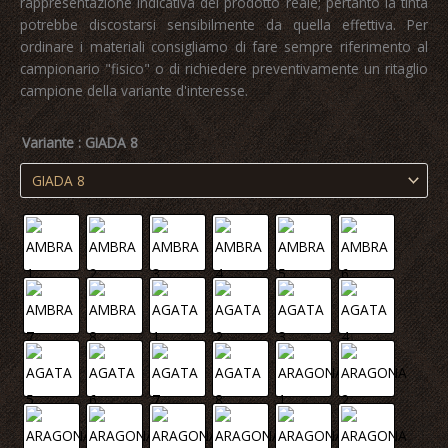
rappresentazione indicativa del prodotto reale; pertanto la tinta
potrebbe discostarsi sensibilmente da quella effettiva. Per
ordinare i materiali consigliamo di fare sempre riferimento al
campionario "fisico" o di richiedere preventivamente un ritaglio
campione della variante d'interesse.
Variante
: GIADA 8