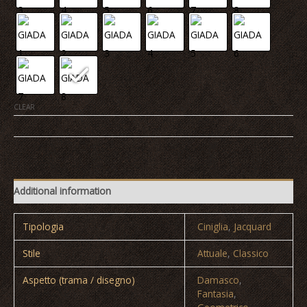
CLEAR
AMBRA
|
AGATA
|
Additional information
ARAGONA
|
GIADA
Tipologia
Ciniglia
,
Jacquard
quantity
Stile
Attuale
,
Classico
Aspetto (trama / disegno)
Damasco
,
Fantasia
,