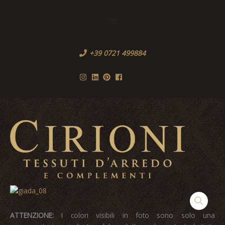
Vai
al
Sopra
contenuto
l'Header
+39 0721 499884
Men
princ
ATTENZIONE:
I colori visibili in foto sono solo una