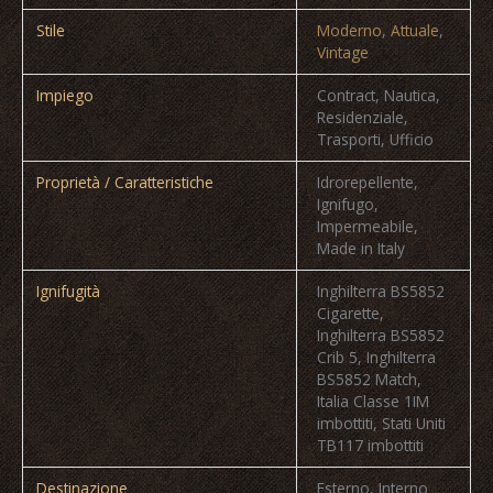
Stile
Moderno
,
Attuale
,
Vintage
Impiego
Contract, Nautica,
Residenziale,
Trasporti, Ufficio
Proprietà / Caratteristiche
Idrorepellente,
Ignifugo,
Impermeabile,
Made in Italy
Ignifugità
Inghilterra BS5852
Cigarette,
Inghilterra BS5852
Crib 5, Inghilterra
BS5852 Match,
Italia Classe 1IM
imbottiti, Stati Uniti
TB117 imbottiti
Destinazione
Esterno, Interno