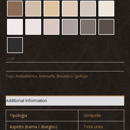
CLEAR
FLEXO
quantity
Tags:
Antibatterico
,
Antimuffa
,
Bielastico
,
Ignifugo
Additional information
Tipologia
Similpelle
Aspetto (trama / disegno)
Tinta unita