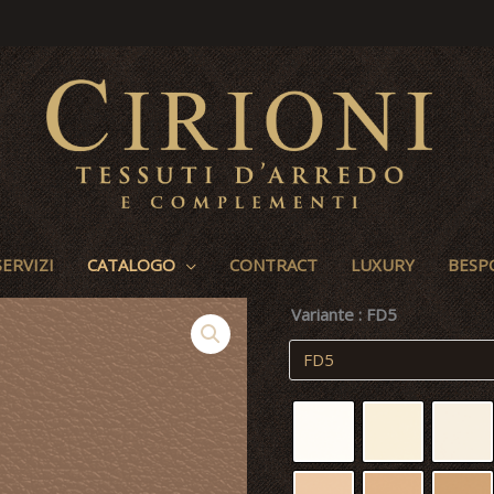
SERVIZI
CATALOGO
CONTRACT
LUXURY
BESP
Variante
: FD5