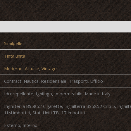
Similpelle
Tinta unita
Moderno
,
Attuale
,
Vintage
Contract, Nautica, Residenziale, Trasporti, Ufficio
Idrorepellente, Ignifugo, Impermeabile, Made in Italy
Inghilterra BS5852 Cigarette, Inghilterra BS5852 Crib 5, Inghil
1IM imbottiti, Stati Uniti TB117 imbottiti
Esterno, Interno