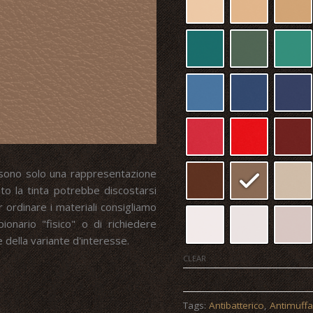
to sono solo una rappresentazione
nto la tinta potrebbe discostarsi
r ordinare i materiali consigliamo
onario "fisico" o di richiedere
della variante d'interesse.
CLEAR
FLEXO
quantity
Tags:
Antibatterico
,
Antimuff