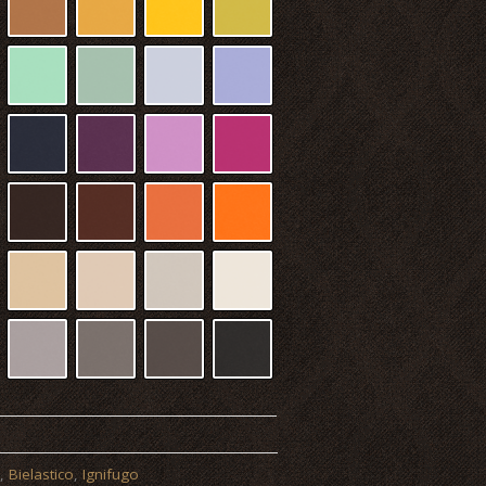
a
,
Bielastico
,
Ignifugo